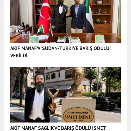
AKİF MANAF'A 'SUDAN-TÜRKİYE BARIŞ ÖDÜLÜ'
VERİLDİ
AKİF MANAF SAĞLIK VE BARIŞ ÖDÜLÜ İSMET