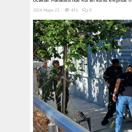
Ocaklar Mahallesi'nde Kur'an kursu kreşinde 
2026 Mayıs 22,
431
0