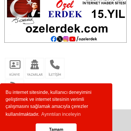
KÜNYE
YAZARLAR
İLETİŞİM
Bu internet sitesinde, kullanıcı deneyimini
RSS
geliştirmek ve internet sitesinin verimli
çalışmasını sağlamak amacıyla çerezler
kullanılmaktadır.
Ayrıntıları inceleyin
Copyright © 2026. Her Hakkı Saklıdır.
Tamam