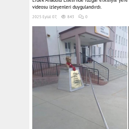
Erdek Anadolu Lisesi'nde rüzgar etkisiyle yere
videosu izleyenleri duygulandırdı.
2025 Eylül 07,
843
0