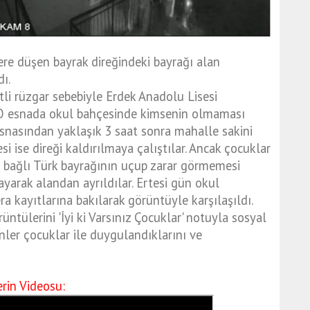
ere düşen bayrak direğindeki bayrağı alan
ı.
li rüzgar sebebiyle Erdek Anadolu Lisesi
. O esnada okul bahçesinde kimsenin olmaması
esnasından yaklaşık 3 saat sonra mahalle sakini
si ise direği kaldırılmaya çalıştılar. Ancak çocuklar
e bağlı Türk bayrağının uçup zarar görmemesi
yarak alandan ayrıldılar. Ertesi gün okul
a kayıtlarına bakılarak görüntüyle karşılaşıldı.
ntülerini 'İyi ki Varsınız Çocuklar' notuyla sosyal
nler çocuklar ile duygulandıklarını ve
rin Videosu: