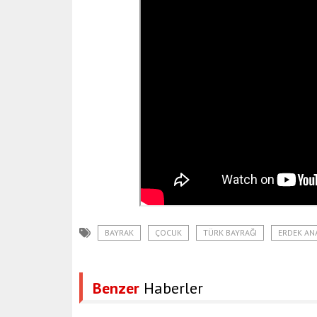
BAYRAK
ÇOCUK
TÜRK BAYRAĞI
ERDEK AN
Benzer
Haberler