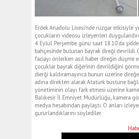
Erdek Anadolu Lisesi'nde rüzgar etkisiyle y
çocukların videosu izleyenleri duygulandırd
4 Eylül Perşembe günü saat 18.10’da şiddet
bahçesinde bulunan bayrak direği devrildi
faciayı önlerken asıl haber direğin düşme 
çocuklar bayrak diğerinin devrildiğini görme
dierği kaldıramayınca bunun üzerine direğ
adına direkten alarak Atatürk büstüne bağla
yönetiminin olayı fark etmesi üzerine kamer
Balıkesir İl Emniyet Müdürlüğü, kamera görü
medya hesabından paylaştı. O anları izleye
gururlandıklarını söylediler.
Habe