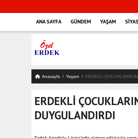
ANA SAYFA
GÜNDEM
YAŞAM
SİYA
Anasayfa
Yaşam
ERDEKLİ ÇOCUKLARIN B
ERDEKLİ ÇOCUKLARI
DUYGULANDIRDI