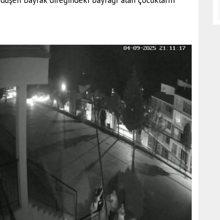
 düşen bayrak direğindeki bayrağı alan çocukların