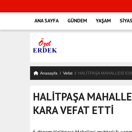
ANA SAYFA
GÜNDEM
YAŞAM
SİYA
Anasayfa
Vefat
HALİTPAŞA MAHALLESİ ES
HALİTPAŞA MAHALLES
KARA VEFAT ETTİ