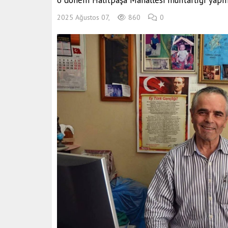
6 dönem Halitpaşa Mahallesi muhtarlığı yapmı
2025 Ağustos 07,
860
0