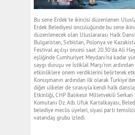
Bu sene Erdek'te ikincisi düzenlenen Ulusla
Erdek Belediyesi öncülüğünde bu sene ikin
düzenlenecek olan Uluslararası Halk Dansla
Bulgaristan, Sırbistan, Polonya ve Kazakist
Festival açılışı öncesi saat 20.30'da Ali H
eşliğinde Cumhuriyet Meydanı'na kadar yü
saygı duruşu ve İstiklal Marşı'nın ardından
etkinliklere önem verdiklerini belirterek etk
Konuşmanın ardından ilk olarak Türkiye'de
diğer ülkeler de sırasıyla kendi halk dansla
Etkinliği, CHP Balıkesir Milletvekili Serk
Komutanı Dz. Alb. Ufuk Kartalkayası, Beled
belediye meclis üyeleri, siyasi parti temsilci
vatandaş grubu izledi.