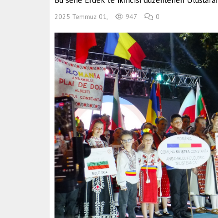
Bu sene Erdek'te ikincisi düzenlenen Uluslarara
2025 Temmuz 01,
947
0