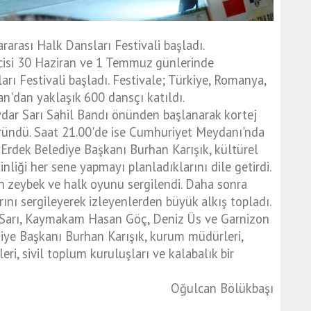
rarası Halk Dansları Festivali başladı.
cisi 30 Haziran ve 1 Temmuz günlerinde
rı Festivali başladı. Festivale; Türkiye, Romanya,
an'dan yaklaşık 600 dansçı katıldı.
aydar Sarı Sahil Bandı önünden başlanarak kortej
ründü. Saat 21.00'de ise Cumhuriyet Meydanı'nda
 Erdek Belediye Başkanı Burhan Karışık, kültürel
inliği her sene yapmayı planladıklarını dile getirdi.
n zeybek ve halk oyunu sergilendi. Daha sonra
rını sergileyerek izleyenlerden büyük alkış topladı.
an Sarı, Kaymakam Hasan Göç, Deniz Üs ve Garnizon
iye Başkanı Burhan Karışık, kurum müdürleri,
leri, sivil toplum kuruluşları ve kalabalık bir
Oğulcan Bölükbaşı